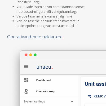
järjestuse järgi)
Varuosade lisamine või eemaldamine seoses
hooldustoimingute või vahejuhtumitega
Varude taseme ja liikumise jälgimine
Varude taseme analüüs trendikõverate ja
andmepõhiste tegevussoovituste abil
Operatiivandmete haldamine