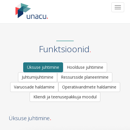
T
o
g
g
l
e
n
Funktsioonid
a
v
i
g
Üksuse juhtimine
Hoolduse juhtimine
a
Juhtumijuhtimine
Ressursside planeerimine
t
i
Varuosade haldamine
Operatiivandmete haldamine
o
n
Kliendi ja teenusepakkuja moodul
Üksuse juhtimine