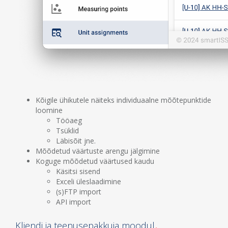
Kõigile ühikutele näiteks individuaalne mõõtepunktide
loomine
Tööaeg
Tsüklid
Läbisõit jne.
Mõõdetud väärtuste arengu jälgimine
Koguge mõõdetud väärtused kaudu
Käsitsi sisend
Exceli üleslaadimine
(s)FTP import
API import
Kliendi ja teenusepakkuja moodul