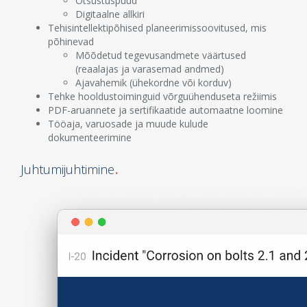
Otsustuspuud
Digitaalne allkiri
Tehisintellektipõhised planeerimissoovitused, mis
põhinevad
Mõõdetud tegevusandmete väärtused
(reaalajas ja varasemad andmed)
Ajavahemik (ühekordne või korduv)
Tehke hooldustoiminguid võrguühenduseta režiimis
PDF-aruannete ja sertifikaatide automaatne loomine
Tööaja, varuosade ja muude kulude
dokumenteerimine
Juhtumijuhtimine