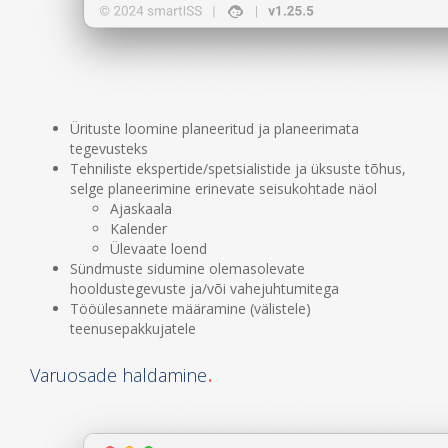
Ürituste loomine planeeritud ja planeerimata
tegevusteks
Tehniliste ekspertide/spetsialistide ja üksuste tõhus,
selge planeerimine erinevate seisukohtade näol
Ajaskaala
Kalender
Ülevaate loend
Sündmuste sidumine olemasolevate
hooldustegevuste ja/või vahejuhtumitega
Tööülesannete määramine (välistele)
teenusepakkujatele
Varuosade haldamine