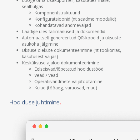
Looge oma osakuportfell, kasutades malle,
sealhulgas
Komponentstruktuurid
Konfiguratsioonid (nt seadme moodulid)
Kohandatavad andmeväljad
Laadige üles failimanused ja dokumendid
Automaatselt genereeritud QR-koodid ja üksuste
asukoha jälgimine
Üksuse olekute dokumenteerimine (nt töökorras,
kasutusest väljas)
Kesküksuse ajaloo dokumenteerimine
Eelseisvad/lõpetatud hooldustööd
Vead / vead
Operatiivandmete väljatöötamine
Kulud (tööaeg, varuosad, muu)
Hoolduse juhtimine