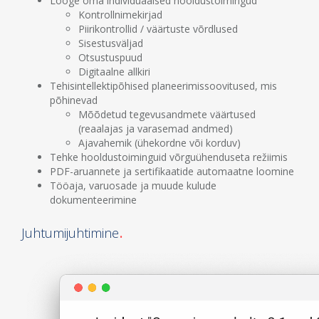
Looge oma individuaalsed hooldustoimingud
Kontrollnimekirjad
Piirikontrollid / väärtuste võrdlused
Sisestusväljad
Otsustuspuud
Digitaalne allkiri
Tehisintellektipõhised planeerimissoovitused, mis
põhinevad
Mõõdetud tegevusandmete väärtused
(reaalajas ja varasemad andmed)
Ajavahemik (ühekordne või korduv)
Tehke hooldustoiminguid võrguühenduseta režiimis
PDF-aruannete ja sertifikaatide automaatne loomine
Tööaja, varuosade ja muude kulude
dokumenteerimine
Juhtumijuhtimine