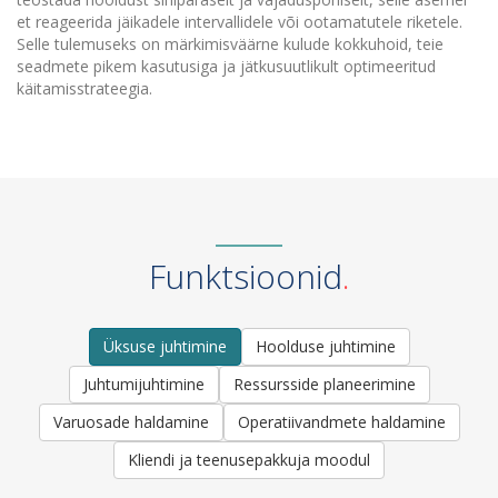
et reageerida jäikadele intervallidele või ootamatutele riketele.
Selle tulemuseks on märkimisväärne kulude kokkuhoid, teie
seadmete pikem kasutusiga ja jätkusuutlikult optimeeritud
käitamisstrateegia.
Funktsioonid
Üksuse juhtimine
Hoolduse juhtimine
Juhtumijuhtimine
Ressursside planeerimine
Varuosade haldamine
Operatiivandmete haldamine
Kliendi ja teenusepakkuja moodul