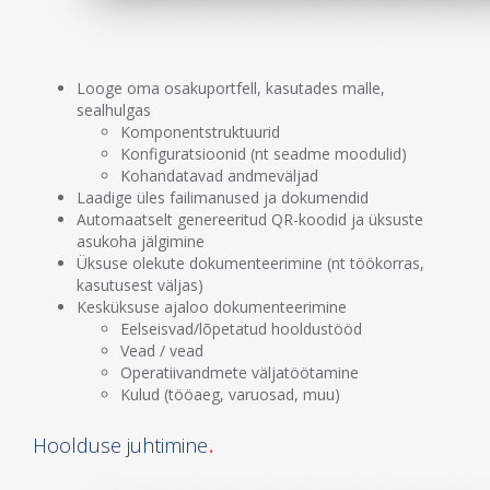
Looge oma osakuportfell, kasutades malle,
sealhulgas
Komponentstruktuurid
Konfiguratsioonid (nt seadme moodulid)
Kohandatavad andmeväljad
Laadige üles failimanused ja dokumendid
Automaatselt genereeritud QR-koodid ja üksuste
asukoha jälgimine
Üksuse olekute dokumenteerimine (nt töökorras,
kasutusest väljas)
Kesküksuse ajaloo dokumenteerimine
Eelseisvad/lõpetatud hooldustööd
Vead / vead
Operatiivandmete väljatöötamine
Kulud (tööaeg, varuosad, muu)
Hoolduse juhtimine