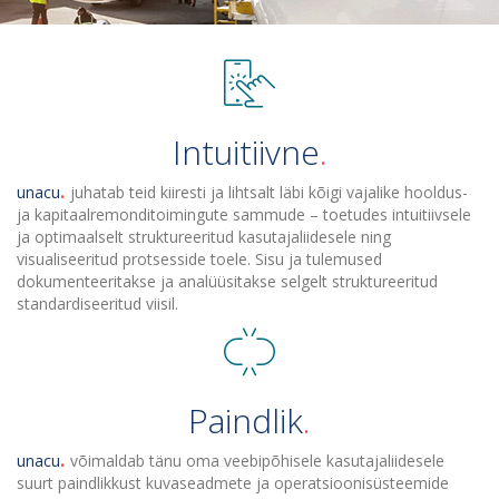
Intuitiivne
unacu
juhatab teid kiiresti ja lihtsalt läbi kõigi vajalike hooldus-
ja kapitaalremonditoimingute sammude – toetudes intuitiivsele
ja optimaalselt struktureeritud kasutajaliidesele ning
visualiseeritud protsesside toele. Sisu ja tulemused
dokumenteeritakse ja analüüsitakse selgelt struktureeritud
standardiseeritud viisil.
Paindlik
unacu
võimaldab tänu oma veebipõhisele kasutajaliidesele
suurt paindlikkust kuvaseadmete ja operatsioonisüsteemide