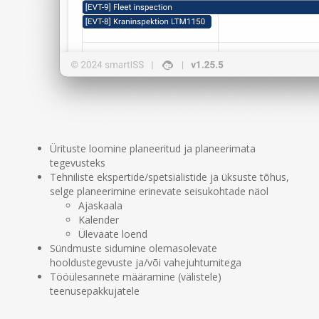
Ürituste loomine planeeritud ja planeerimata
tegevusteks
Tehniliste ekspertide/spetsialistide ja üksuste tõhus,
selge planeerimine erinevate seisukohtade näol
Ajaskaala
Kalender
Ülevaate loend
Sündmuste sidumine olemasolevate
hooldustegevuste ja/või vahejuhtumitega
Tööülesannete määramine (välistele)
teenusepakkujatele