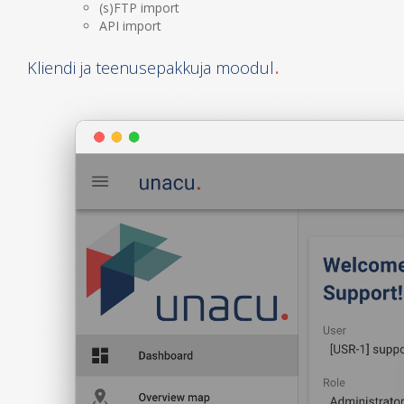
(s)FTP import
API import
Kliendi ja teenusepakkuja moodul