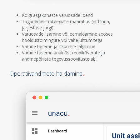
Kõigi asjakohaste varuosade loend
Taganemisstrateegiate määratlus (nt hinna,
järjestuse järgi)
Varuosade lisamine või eemaldamine seoses
hooldustoimingute või vahejuhtumitega
Varude taseme ja liikumise jälgimine
Varude taseme analüüs trendikõverate ja
andmepõhiste tegevussoovituste abil
Operatiivandmete haldamine