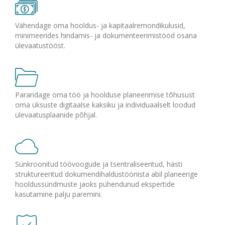
Vähendage oma hooldus- ja kapitaalremondikulusid,
minimeerides hindamis- ja dokumenteerimistööd osana
ülevaatustööst.
Parandage oma töö ja hoolduse planeerimise tõhusust
oma üksuste digitaalse kaksiku ja individuaalselt loodud
ülevaatusplaanide põhjal.
Sünkroonitud töövoogude ja tsentraliseeritud, hästi
struktureeritud dokumendihaldustööriista abil planeerige
hooldussündmuste jaoks pühendunud ekspertide
kasutamine palju paremini.