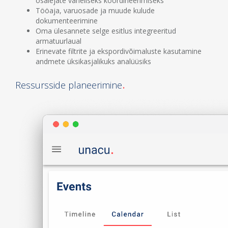
osalejate vaheliseks koordineerimiseks
Tööaja, varuosade ja muude kulude
dokumenteerimine
Oma ülesannete selge esitlus integreeritud
armatuurlaual
Erinevate filtrite ja ekspordivõimaluste kasutamine
andmete üksikasjalikuks analüüsiks
Ressursside planeerimine