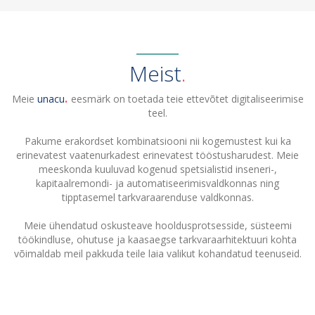
Meist
Meie
unacu
eesmärk on toetada teie ettevõtet digitaliseerimise
teel.
Pakume erakordset kombinatsiooni nii kogemustest kui ka
erinevatest vaatenurkadest erinevatest tööstusharudest. Meie
meeskonda kuuluvad kogenud spetsialistid inseneri-,
kapitaalremondi- ja automatiseerimisvaldkonnas ning
tipptasemel tarkvaraarenduse valdkonnas.
Meie ühendatud oskusteave hooldusprotsesside, süsteemi
töökindluse, ohutuse ja kaasaegse tarkvaraarhitektuuri kohta
võimaldab meil pakkuda teile laia valikut kohandatud teenuseid.