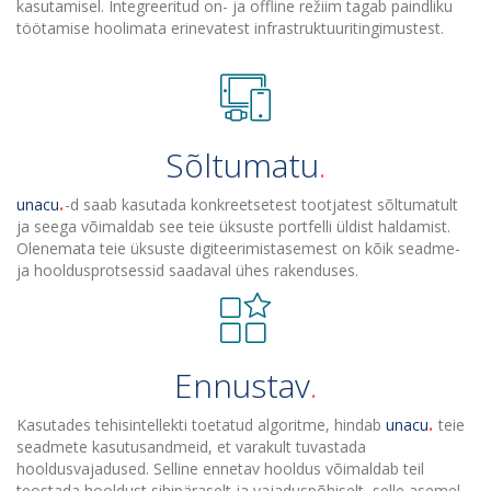
kasutamisel. Integreeritud on- ja offline režiim tagab paindliku
töötamise hoolimata erinevatest infrastruktuuritingimustest.
Sõltumatu
unacu
-d saab kasutada konkreetsetest tootjatest sõltumatult
ja seega võimaldab see teie üksuste portfelli üldist haldamist.
Olenemata teie üksuste digiteerimistasemest on kõik seadme-
ja hooldusprotsessid saadaval ühes rakenduses.
Ennustav
Kasutades tehisintellekti toetatud algoritme, hindab
unacu
teie
seadmete kasutusandmeid, et varakult tuvastada
hooldusvajadused. Selline ennetav hooldus võimaldab teil
teostada hooldust sihipäraselt ja vajaduspõhiselt, selle asemel